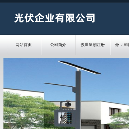
网站首页
公司简介
傲世皇朝注册
傲世皇