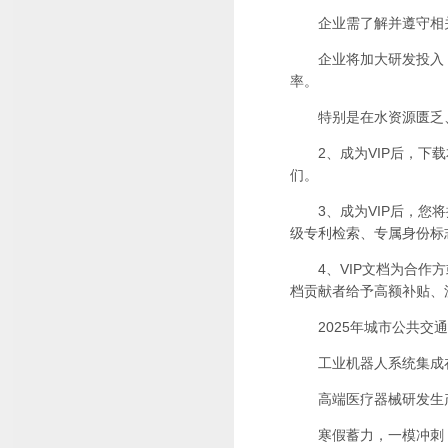
企业需了解并遵守相关
企业将加大研发投入，
率。
特别是在水资源匮乏、
2、成为VIP后，下载
们。
3、成为VIP后，您将
级专利检索、专属身份标
4、VIP文档为合作方
档贡献者给予高额补贴、
2025年城市公共交通
工业机器人系统集成在物流
高端医疗器械研发生产基地
寒假蓄力，一模冲刺 课件-