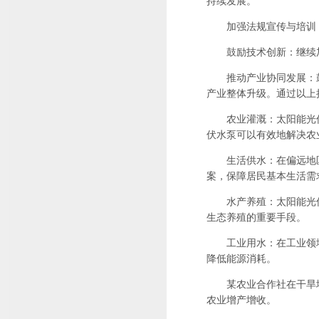
持续发展。
加强法规宣传与培训：
鼓励技术创新：继续加
推动产业协同发展：鼓
产业整体升级。通过以上
农业灌溉：太阳能光伏
伏水泵可以有效地解决农
生活供水：在偏远地区
案，保障居民基本生活需
水产养殖：太阳能光伏
生态养殖的重要手段。
工业用水：在工业领域
降低能源消耗。
某农业合作社在干旱地
农业增产增收。