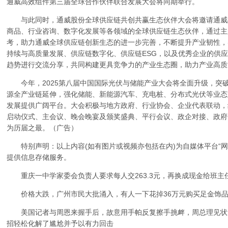
通威高效组件第三届全球合作伙伴联合发展大会将同期举行。
与此同时，通威股份全球供应链共创共赢生态伙伴大会将邀请通威
商品、行业咨询、数字化发展等各领域的全球供应链生态伙伴，通过主
考，助力通威全球供应链创新生态的进一步完善，不断提升产业韧性，
持续与高质量发展、供应链数字化、供应链ESG，以及优秀企业的供
趋势进行交流分享，共同构建更具竞争力的产业生态圈，助力产业高质
今年，2025第八届中国国际光伏与储能产业大会将全面升级，突破
源全产业链延伸，强化储能、新能源汽车、充电桩、分布式光伏等业态
发展提供广阔平台。大会积极与地方政府、行业协会、企业代表联动，
启动仪式、主会议、晚会晚宴及颁奖盛典、平行会议、政企对接、政府
为历届之最。（广告）
特别声明：以上内容(如有图片或视频亦包括在内)为自媒体平台“网
提供信息存储服务。
重庆一中学家委会负责人要求每人交263.3元，再换成现金给班主
价格大跌，广州市民大批涌入，有人一下花掉36万元购买足金饰品
美国记者与周恩来握手后，故意用手帕反复擦手挑衅，周总理见状
招轻松化解了尴尬并予以有力回击