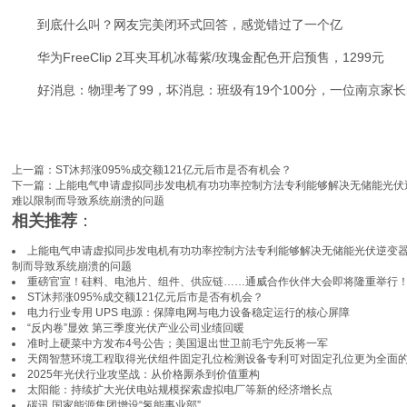
到底什么叫？网友完美闭环式回答，感觉错过了一个亿
华为FreeClip 2耳夹耳机冰莓紫/玫瑰金配色开启预售，1299元
好消息：物理考了99，坏消息：班级有19个100分，一位南京家
上一篇：
ST沐邦涨095%成交额121亿元后市是否有机会？
下一篇：
上能电气申请虚拟同步发电机有功功率控制方法专利能够解决无储能光伏
难以限制而导致系统崩溃的问题
相关推荐
：
上能电气申请虚拟同步发电机有功功率控制方法专利能够解决无储能光伏逆变
制而导致系统崩溃的问题
重磅官宣！硅料、电池片、组件、供应链……通威合作伙伴大会即将隆重举行
ST沐邦涨095%成交额121亿元后市是否有机会？
电力行业专用 UPS 电源：保障电网与电力设备稳定运行的核心屏障
“反内卷”显效 第三季度光伏产业公司业绩回暖
准时上硬菜中方发布4号公告；美国退出世卫前毛宁先反将一军
天阔智慧环境工程取得光伏组件固定孔位检测设备专利可对固定孔位更为全面
2025年光伏行业攻坚战：从价格厮杀到价值重构
太阳能：持续扩大光伏电站规模探索虚拟电厂等新的经济增长点
碳讯 国家能源集团增设“氢能事业部”