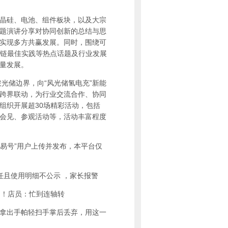
晶硅、电池、组件板块，以及大宗
题演讲分享对协同创新的总结与思
实现多方共赢发展。同时，围绕可
应链最佳实践等热点话题及行业发展
量发展。
光储边界，向“风光储氢电充”新能
跨界联动，为行业交流合作、协同
组织开展超30场精彩活动，包括
会见、参观活动等，活动丰富程度
易号”用户上传并发布，本平台仅
任且使用明细不公示 ，家长报警
！店员：忙到连轴转
拿出手帕轻扫手掌后丢弃，用这一