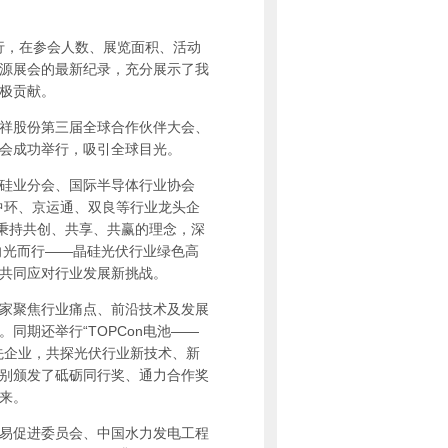
行，在参会人数、展览面积、活动
源展会的最新纪录，充分展示了我
极贡献。
祥股份第三届全球合作伙伴大会、
会成功举行，吸引全球目光。
硅业分会、国际半导体行业协会
L中环、京运通、双良等行业龙头企
，秉持共创、共享、共赢的理念，深
向光而行——晶硅光伏行业绿色高
共同应对行业发展新挑战。
家聚焦行业痛点、前沿技术及发展
同期还举行“TOPCon电池——
先企业，共探光伏行业新技术、新
别颁发了砥砺同行奖、通力合作奖
来。
易促进委员会、中国水力发电工程