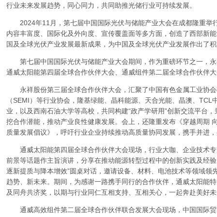
行业未来发展趋势，同心同力，共同助推光储行业可持续发展。
2024年11月，第七届中国国际光伏与储能产业大会在成都隆重举
内容丰富度、国际化及外向度、宣传覆盖面等多方面，创造了西部新能
国及全球光伏产业发展最新成果，为中国及全球光伏产业发展作出了积
第七届中国国际光伏与储能产业大会期间，作为重磅环节之一，永
通威太阳能第四届全球合作伙伴大会、通威组件第二届全球合作伙伴大
永祥股份第三届全球合作伙伴大会，汇聚了中国有色金属工业协会
（SEMI）等行业协会，隆基绿能、晶科能源、天合光能、晶澳、TC
业，以及西南石油大学等高校，共同构建“政产学研用”创新交流平台
挖合作潜能，推动产业良性健康发展。会上，还隆重发布《穿越周期 
质量发展倡议》，呼吁行业企业持续推动高质量协同发展，携手并进，
通威太阳能第四届全球合作伙伴大会现场，行业大咖、企业技术专
前景等话题作主旨演讲，分享在推动能源转型过程中的创新实践及经验。
逐新提质与降本增效”圆桌对话，邀请设备、材料、电池技术等领域领
趋势、新未来。期间，为感谢一路携手同行的合作伙伴，通威太阳能特
及同舟共济奖，以期与行业同仁互相支持、互相关心，一起奔赴美好未
通威高效组件第二届全球合作伙伴联合发展大会现场，中国国际贸