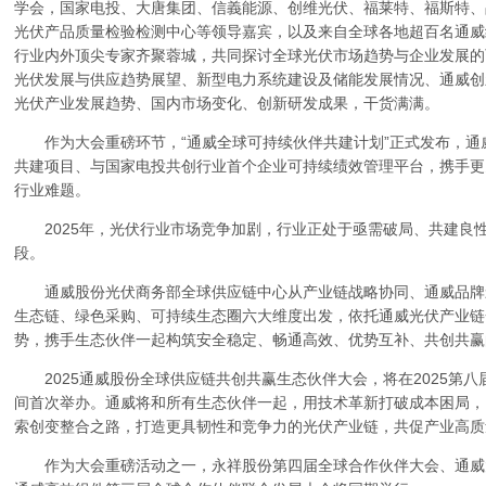
学会，国家电投、大唐集团、信義能源、创维光伏、福莱特、福斯特、
光伏产品质量检验检测中心等领导嘉宾，以及来自全球各地超百名通威
行业内外顶尖专家齐聚蓉城，共同探讨全球光伏市场趋势与企业发展的
光伏发展与供应趋势展望、新型电力系统建设及储能发展情况、通威创
光伏产业发展趋势、国内市场变化、创新研发成果，干货满满。
作为大会重磅环节，“通威全球可持续伙伴共建计划”正式发布，通
共建项目、与国家电投共创行业首个企业可持续绩效管理平台，携手更
行业难题。
2025年，光伏行业市场竞争加剧，行业正处于亟需破局、共建良
段。
通威股份光伏商务部全球供应链中心从产业链战略协同、通威品牌
生态链、绿色采购、可持续生态圈六大维度出发，依托通威光伏产业链
势，携手生态伙伴一起构筑安全稳定、畅通高效、优势互补、共创共赢
2025通威股份全球供应链共创共赢生态伙伴大会，将在2025第八
间首次举办。通威将和所有生态伙伴一起，用技术革新打破成本困局，
索创变整合之路，打造更具韧性和竞争力的光伏产业链，共促产业高质
作为大会重磅活动之一，永祥股份第四届全球合作伙伴大会、通威